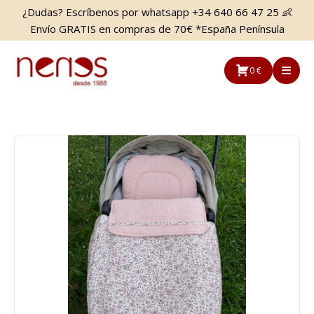
Saltar
Saltar
¿Dudas? Escríbenos por whatsapp +34 640 66 47 25 👶
al
a
Envío GRATIS en compras de 70€ *España Península
contenido
la
principal
barra
0 €
lateral
principal