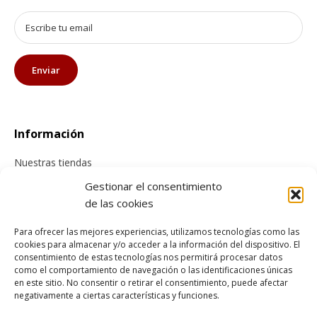
Información
Nuestras tiendas
Contacta con nosotros
Gestionar el consentimiento
de las cookies
Tienda online
Para ofrecer las mejores experiencias, utilizamos tecnologías como las
cookies para almacenar y/o acceder a la información del dispositivo. El
Información sobre envíos
consentimiento de estas tecnologías nos permitirá procesar datos
como el comportamiento de navegación o las identificaciones únicas
Cancelación y devolución
en este sitio. No consentir o retirar el consentimiento, puede afectar
Pago seguro
negativamente a ciertas características y funciones.
Condiciones generales de compra