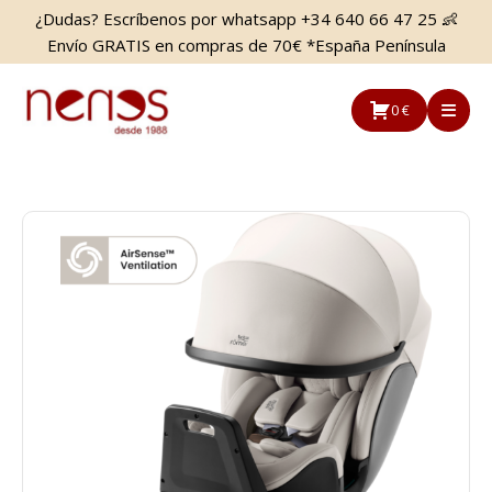
Saltar
Saltar
¿Dudas? Escríbenos por whatsapp +34 640 66 47 25 👶
al
a
Envío GRATIS en compras de 70€ *España Península
contenido
la
principal
barra
0 €
lateral
principal