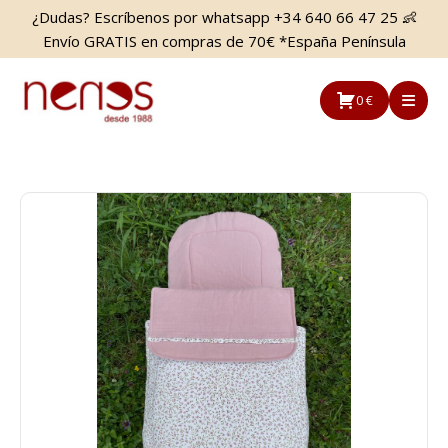
Saltar
Saltar
¿Dudas? Escríbenos por whatsapp +34 640 66 47 25 👶
al
a
Envío GRATIS en compras de 70€ *España Península
contenido
la
principal
barra
0 €
lateral
principal