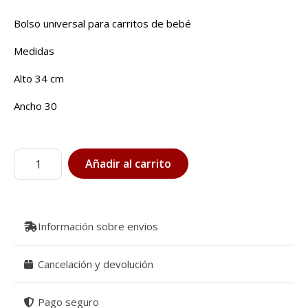
Bolso universal para carritos de bebé
Medidas
Alto 34 cm
Ancho 30
Bolso-
Añadir al carrito
panera
para
carrito
de
Información sobre envios
bebé
Rosalia
Cancelación y devolución
cantidad
Pago seguro