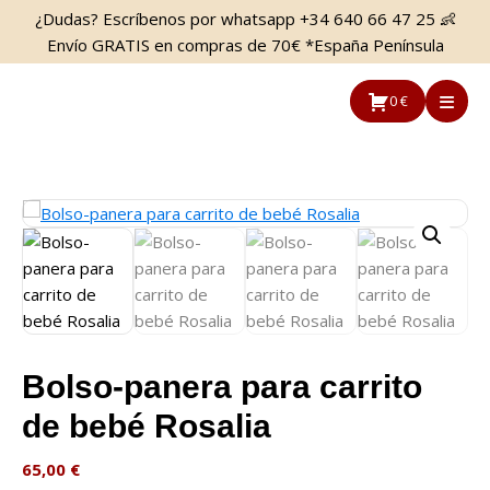
Saltar
Saltar
¿Dudas? Escríbenos por whatsapp +34 640 66 47 25 👶
al
a
Envío GRATIS en compras de 70€ *España Península
contenido
la
principal
barra
0 €
lateral
principal
Bolso-panera para carrito
de bebé Rosalia
65,00
€