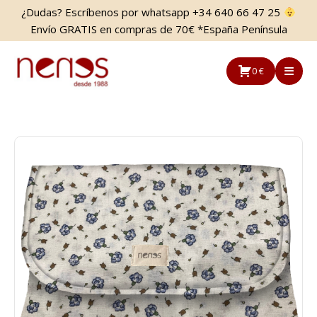
Saltar
Saltar
¿Dudas? Escríbenos por whatsapp +34 640 66 47 25
al
a
Envío GRATIS en compras de 70€ *España Península
contenido
la
principal
barra
0 €
lateral
principal