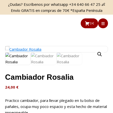
Saltar
Saltar
¿Dudas? Escríbenos por whatsapp +34 640 66 47 25 👶
al
a
Envío GRATIS en compras de 70€ *España Península
contenido
la
principal
barra
0 €
lateral
principal
Cambiador Rosalia
24,00
€
Practico cambiador, para llevar plegado en tu bolso de
pañales, ocupa muy poco espacio y esta hecho de material
impermeable