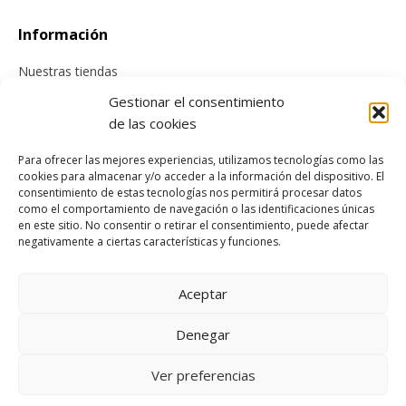
Información
Nuestras tiendas
Contacta con nosotros
Gestionar el consentimiento
de las cookies
Tienda online
Para ofrecer las mejores experiencias, utilizamos tecnologías como las
cookies para almacenar y/o acceder a la información del dispositivo. El
Información sobre envíos
consentimiento de estas tecnologías nos permitirá procesar datos
como el comportamiento de navegación o las identificaciones únicas
Cancelación y devolución
en este sitio. No consentir o retirar el consentimiento, puede afectar
Pago seguro
negativamente a ciertas características y funciones.
Condiciones generales de compra
Aceptar
Legal
Denegar
Aviso Legal
Política de cookies
Ver preferencias