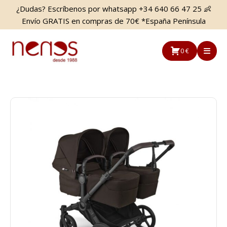
Saltar
Saltar
¿Dudas? Escríbenos por whatsapp +34 640 66 47 25 👶
al
a
Envío GRATIS en compras de 70€ *España Península
contenido
la
principal
barra
0 €
lateral
principal