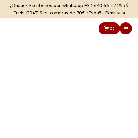
Saltar
Saltar
¿Dudas? Escríbenos por whatsapp +34 640 66 47 25 👶
al
a
Envío GRATIS en compras de 70€ *España Península
contenido
la
principal
barra
0 €
lateral
principal