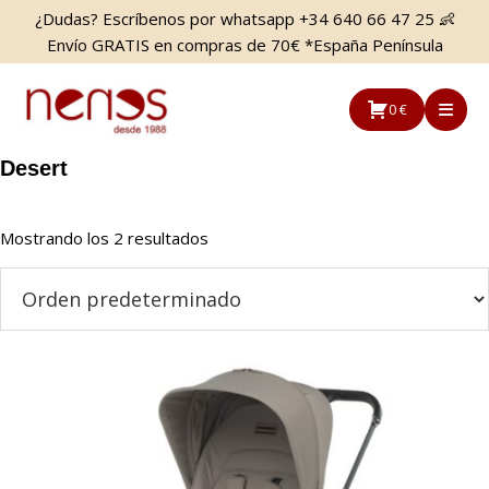
Saltar
Saltar
¿Dudas? Escríbenos por whatsapp +34 640 66 47 25 👶
al
a
Envío GRATIS en compras de 70€ *España Península
contenido
la
principal
barra
0 €
lateral
principal
Desert
Mostrando los 2 resultados