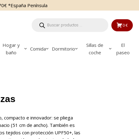
70€ *España Península
Búsqueda
de
0 €
productos
Hogar y
Sillas de
El
Comida
Dormitorio
baño
coche
paseo
ezas
o, compacto e innovador: se pliega
acio (51 cm de ancho). También es
los tejidos con protección UPF50+, las