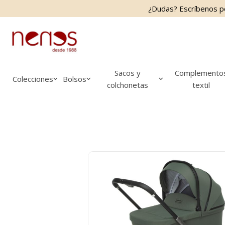
Saltar
Saltar
¿Dudas? Escríbenos 
al
a
contenido
la
principal
barra
lateral
principal
Sacos y
Complemento
Colecciones
Bolsos
colchonetas
textil