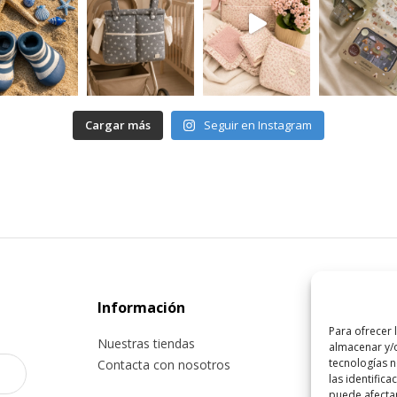
Cargar más
Seguir en Instagram
Información
Tienda o
Para ofrecer 
Nuestras tiendas
Informació
almacenar y/o
tecnologías 
Contacta con nosotros
Cancelació
las identifica
Pago segu
puede afectar