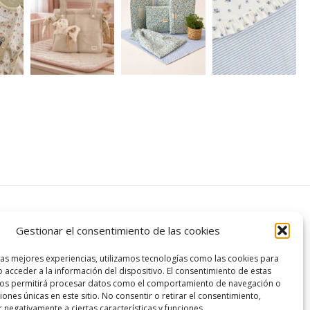
Gestionar el consentimiento de las cookies
nline
Legal
las mejores experiencias, utilizamos tecnologías como las cookies para
n sobre envíos
Aviso Legal
 acceder a la información del dispositivo. El consentimiento de estas
nos permitirá procesar datos como el comportamiento de navegación o
n y devolución
Política de cookies
ciones únicas en este sitio. No consentir o retirar el consentimiento,
ro
 negativamente a ciertas características y funciones.