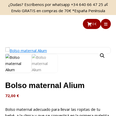
Saltar
Saltar
¿Dudas? Escríbenos por whatsapp +34 640 66 47 25 👶
al
a
Envío GRATIS en compras de 70€ *España Península
contenido
la
principal
barra
0 €
lateral
principal
Bolso maternal Alium
72,00
€
Bolso maternal adecuado para llevar las ropitas de tu
bebé a la clinica y que se convertirá en la primera maletita