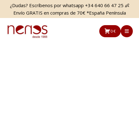
Saltar
Saltar
¿Dudas? Escríbenos por whatsapp +34 640 66 47 25 👶
al
a
Envío GRATIS en compras de 70€ *España Península
contenido
la
principal
barra
0 €
lateral
principal