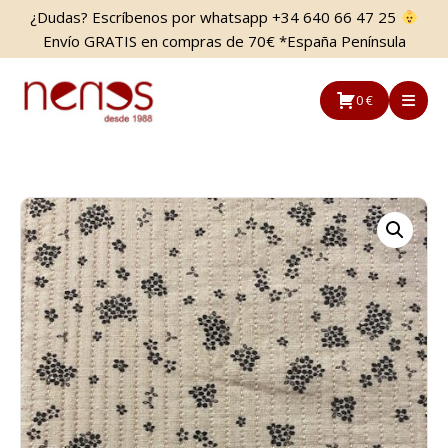
Saltar
Saltar
¿Dudas? Escríbenos por whatsapp +34 640 66 47 25
al
a
Envío GRATIS en compras de 70€ *España Península
contenido
la
principal
barra
0 €
lateral
principal