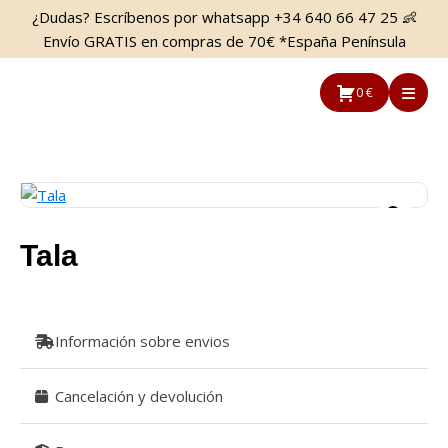
Saltar
Saltar
¿Dudas? Escríbenos por whatsapp +34 640 66 47 25 👶
al
a
Envío GRATIS en compras de 70€ *España Península
contenido
la
principal
barra
0 €
lateral
principal
Tala
Información sobre envios
Cancelación y devolución