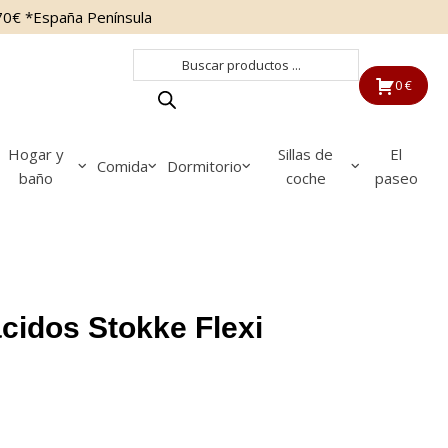
70€ *España Península
Búsqueda
de
0 €
productos
Hogar y
Sillas de
El
Comida
Dormitorio
baño
coche
paseo
cidos Stokke Flexi