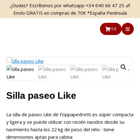
Saltar
Saltar
¿Dudas? Escríbenos por whatsapp +34 640 66 47 25 👶
al
a
Envío GRATIS en compras de 70€ *España Península
contenido
la
principal
barra
0 €
lateral
principal
Silla paseo Like
La silla de paseo Like de Foppapedretti es súper compacta
y ligera y se puede utilizar con recién nacidos desde su
nacimiento hasta los 22 kg de peso del niño : tiene
dimensiones aptas para cabina