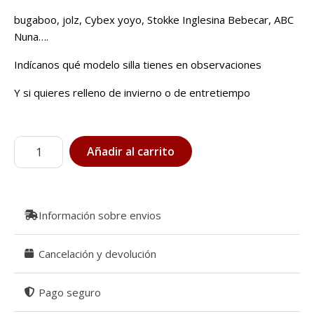
bugaboo, jolz, Cybex yoyo, Stokke Inglesina Bebecar, ABC
Nuna….
Indícanos qué modelo silla tienes en observaciones
Y si quieres relleno de invierno o de entretiempo
Saco
Añadir al carrito
para
silla
de
bebé
Información sobre envios
Wabe
cantidad
Cancelación y devolución
Pago seguro