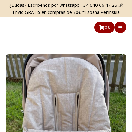
Saltar
Saltar
¿Dudas? Escríbenos por whatsapp +34 640 66 47 25 👶
al
a
Envío GRATIS en compras de 70€ *España Península
contenido
la
principal
barra
0 €
lateral
principal