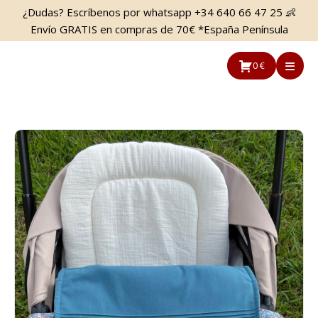
Saltar
Saltar
¿Dudas? Escríbenos por whatsapp +34 640 66 47 25 👶
al
a
Envío GRATIS en compras de 70€ *España Península
contenido
la
principal
barra
0 €
lateral
principal