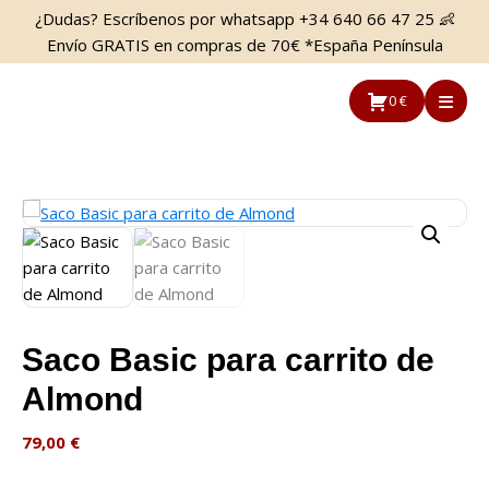
Saltar
Saltar
¿Dudas? Escríbenos por whatsapp +34 640 66 47 25 👶
al
a
Envío GRATIS en compras de 70€ *España Península
contenido
la
principal
barra
0 €
lateral
principal
Saco Basic para carrito de
Almond
79,00
€