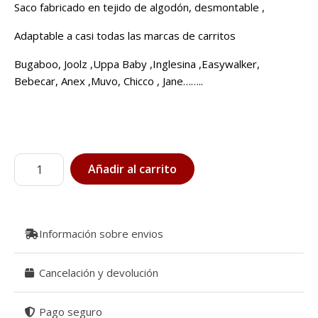
Saco fabricado en tejido de algodón, desmontable ,
Adaptable a casi todas las marcas de carritos
Bugaboo, Joolz ,Uppa Baby ,Inglesina ,Easywalker,
Bebecar, Anex ,Muvo, Chicco , Jane……..
Saco
Añadir al carrito
Basic
para
carrito
de
Información sobre envios
Almond
cantidad
Cancelación y devolución
Pago seguro