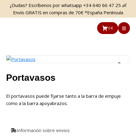
Saltar
Saltar
¿Dudas? Escríbenos por whatsapp +34 640 66 47 25 👶
al
a
Envío GRATIS en compras de 70€ *España Península
contenido
la
principal
barra
0 €
lateral
principal
Portavasos
El portavasos puede fijarse tanto a la barra de empuje
como a la barra apoyabrazos.
Información sobre envios