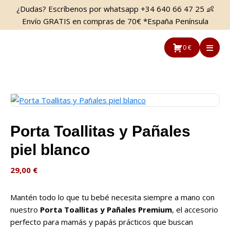
Saltar
Saltar
¿Dudas? Escríbenos por whatsapp +34 640 66 47 25 👶
al
a
Envío GRATIS en compras de 70€ *España Península
contenido
la
principal
barra
0 €
lateral
principal
Porta Toallitas y Pañales
piel blanco
29,00
€
Mantén todo lo que tu bebé necesita siempre a mano con
nuestro
Porta Toallitas y Pañales Premium
, el accesorio
perfecto para mamás y papás prácticos que buscan