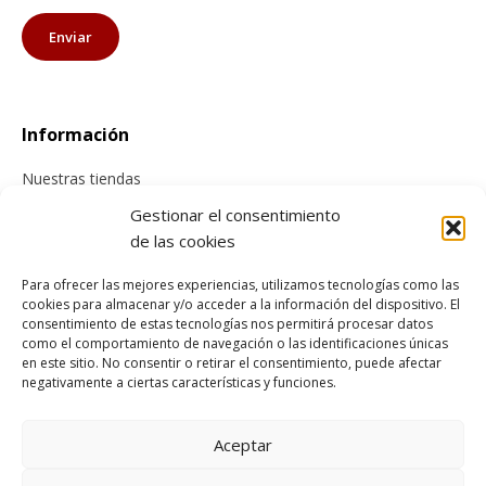
Información
Nuestras tiendas
Contacta con nosotros
Gestionar el consentimiento
de las cookies
Tienda online
Para ofrecer las mejores experiencias, utilizamos tecnologías como las
cookies para almacenar y/o acceder a la información del dispositivo. El
Información sobre envíos
consentimiento de estas tecnologías nos permitirá procesar datos
Cancelación y devolución
como el comportamiento de navegación o las identificaciones únicas
en este sitio. No consentir o retirar el consentimiento, puede afectar
Pago seguro
negativamente a ciertas características y funciones.
Condiciones generales de compra
Aceptar
Legal