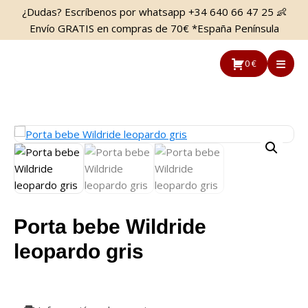
Saltar
Saltar
¿Dudas? Escríbenos por whatsapp +34 640 66 47 25 👶
al
a
Envío GRATIS en compras de 70€ *España Península
contenido
la
principal
barra
0 €
lateral
principal
Porta bebe Wildride
leopardo gris