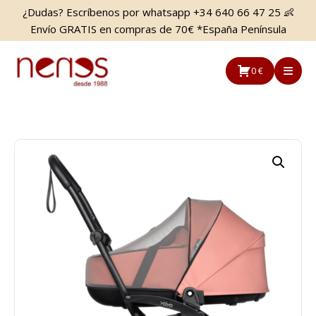
Saltar
Saltar
¿Dudas? Escríbenos por whatsapp +34 640 66 47 25 👶
al
a
Envío GRATIS en compras de 70€ *España Península
contenido
la
principal
barra
0 €
lateral
principal