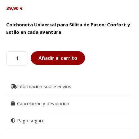
39,90
€
Colchoneta Universal para Sillita de Paseo: Confort y
Estilo en cada aventura
Colchoneta
Añadir al carrito
para
silla
ligera
lirio
Información sobre envios
azul
cantidad
Cancelación y devolución
Pago seguro