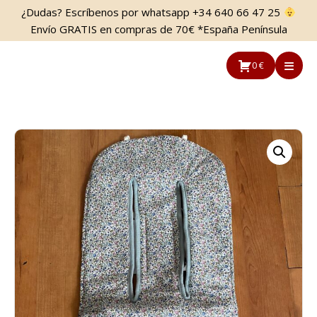
Saltar
Saltar
¿Dudas? Escríbenos por whatsapp +34 640 66 47 25
al
a
Envío GRATIS en compras de 70€ *España Península
contenido
la
principal
barra
0 €
lateral
principal