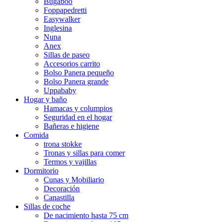
Bugaboo
Foppapedretti
Easywalker
Inglesina
Nuna
Anex
Sillas de paseo
Accesorios carrito
Bolso Panera pequeño
Bolso Panera grande
Uppababy
Hogar y baño
Hamacas y columpios
Seguridad en el hogar
Bañeras e higiene
Comida
trona stokke
Tronas y sillas para comer
Termos y vajillas
Dormitorio
Cunas y Mobiliario
Decoración
Canastilla
Sillas de coche
De nacimiento hasta 75 cm