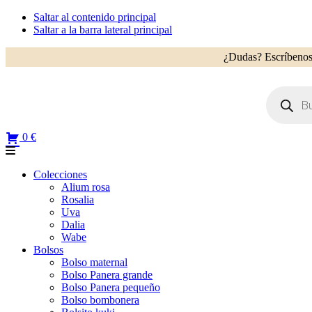
Saltar al contenido principal
Saltar a la barra lateral principal
¿Dudas? Escríbenos
Búsqueda
de
productos
0 €
Colecciones
Alium rosa
Rosalia
Uva
Dalia
Wabe
Bolsos
Bolso maternal
Bolso Panera grande
Bolso Panera pequeño
Bolso bombonera