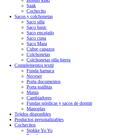
Bolsito kuki
Saak
Cochecito
Sacos y colchonetas
Saco silla
Saco basic
Saco encajado
Saco cuna
Saco Mara
Cubre capazos
Colchonetas
Colchonetas silla ligera
Complementos textil
Funda hamaca
Neceser
Porta documentos
Porta toallitas
Manta
Cambiadores
Fundas nórdicas y sacos de dormir
Manoplas
Tejidos disponibles
Productos personalizables
Cochecitos
Stokke Yo Yo