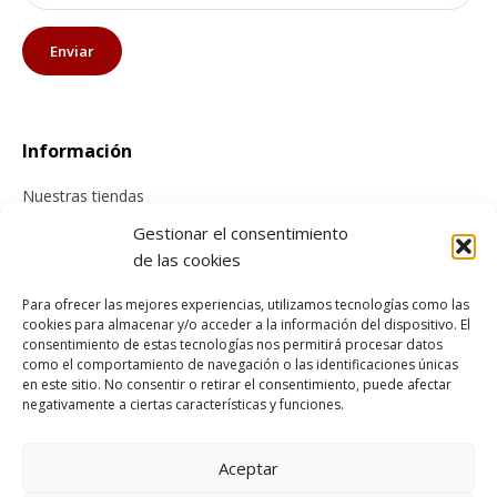
Información
Nuestras tiendas
Contacta con nosotros
Gestionar el consentimiento
de las cookies
Tienda online
Para ofrecer las mejores experiencias, utilizamos tecnologías como las
cookies para almacenar y/o acceder a la información del dispositivo. El
Información sobre envíos
consentimiento de estas tecnologías nos permitirá procesar datos
como el comportamiento de navegación o las identificaciones únicas
Cancelación y devolución
en este sitio. No consentir o retirar el consentimiento, puede afectar
Pago seguro
negativamente a ciertas características y funciones.
Condiciones generales de compra
Aceptar
Legal