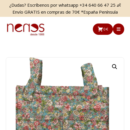
Saltar
Saltar
¿Dudas? Escríbenos por whatsapp +34 640 66 47 25 👶
al
a
Envío GRATIS en compras de 70€ *España Península
contenido
la
principal
barra
0 €
lateral
principal