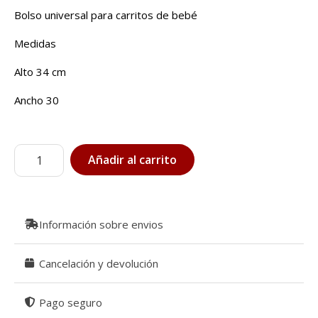
Bolso universal para carritos de bebé
Medidas
Alto 34 cm
Ancho 30
Bolso-
Añadir al carrito
panera
grande
para
carrito
Información sobre envios
de
bebé
Cancelación y devolución
C73
/
Pago seguro
b