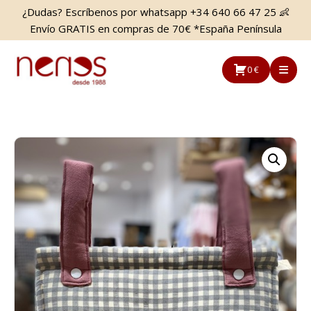
Saltar
Saltar
¿Dudas? Escríbenos por whatsapp +34 640 66 47 25 👶
al
a
Envío GRATIS en compras de 70€ *España Península
contenido
la
principal
barra
0 €
lateral
principal