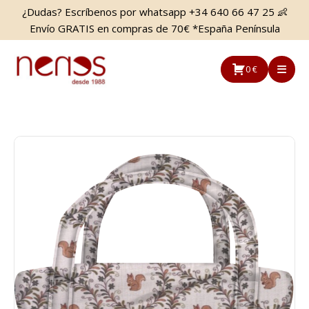
Saltar
Saltar
¿Dudas? Escríbenos por whatsapp +34 640 66 47 25 👶
al
a
Envío GRATIS en compras de 70€ *España Península
contenido
la
principal
barra
0 €
lateral
principal