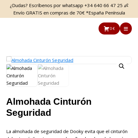
Saltar
Saltar
¿Dudas? Escríbenos por whatsapp +34 640 66 47 25 👶
al
a
Envío GRATIS en compras de 70€ *España Península
contenido
la
principal
barra
0 €
lateral
principal
Almohada Cinturón
Seguridad
La almohada de seguridad de Dooky evita que el cinturón