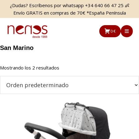
Saltar
Saltar
¿Dudas? Escríbenos por whatsapp +34 640 66 47 25 👶
al
a
Envío GRATIS en compras de 70€ *España Península
contenido
la
principal
barra
0 €
lateral
principal
San Marino
Mostrando los 2 resultados