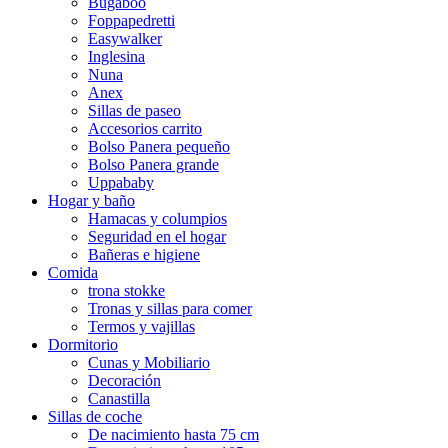
Bugaboo
Foppapedretti
Easywalker
Inglesina
Nuna
Anex
Sillas de paseo
Accesorios carrito
Bolso Panera pequeño
Bolso Panera grande
Uppababy
Hogar y baño
Hamacas y columpios
Seguridad en el hogar
Bañeras e higiene
Comida
trona stokke
Tronas y sillas para comer
Termos y vajillas
Dormitorio
Cunas y Mobiliario
Decoración
Canastilla
Sillas de coche
De nacimiento hasta 75 cm