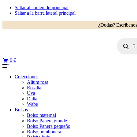
Saltar al contenido principal
Saltar a la barra lateral principal
¿Dudas? Escríbenos
Búsqueda
de
productos
0 €
Colecciones
Alium rosa
Rosalia
Uva
Dalia
Wabe
Bolsos
Bolso maternal
Bolso Panera grande
Bolso Panera pequeño
Bolso bombonera