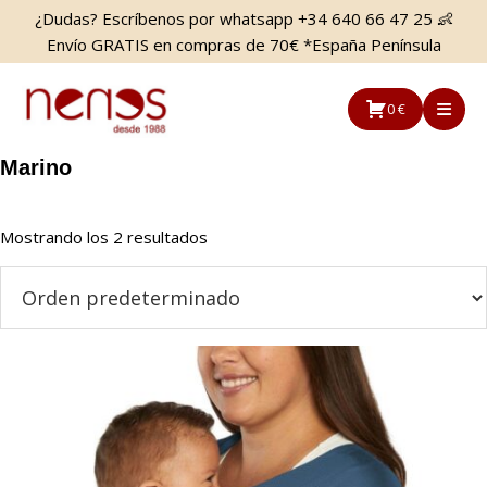
Saltar
Saltar
¿Dudas? Escríbenos por whatsapp +34 640 66 47 25 👶
al
a
Envío GRATIS en compras de 70€ *España Península
contenido
la
principal
barra
0 €
lateral
principal
Marino
Mostrando los 2 resultados