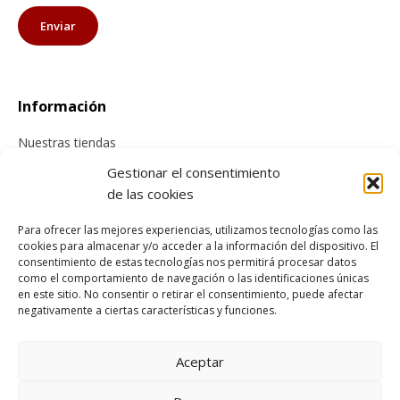
Información
Nuestras tiendas
Contacta con nosotros
Gestionar el consentimiento
de las cookies
Tienda online
Para ofrecer las mejores experiencias, utilizamos tecnologías como las
cookies para almacenar y/o acceder a la información del dispositivo. El
Información sobre envíos
consentimiento de estas tecnologías nos permitirá procesar datos
como el comportamiento de navegación o las identificaciones únicas
Cancelación y devolución
en este sitio. No consentir o retirar el consentimiento, puede afectar
Pago seguro
negativamente a ciertas características y funciones.
Condiciones generales de compra
Aceptar
Legal