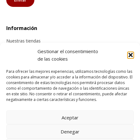
Información
Nuestras tiendas
Contacta con nosotros
Gestionar el consentimiento
de las cookies
Tienda online
Para ofrecer las mejores experiencias, utilizamos tecnologías como las
cookies para almacenar y/o acceder a la información del dispositivo. El
Información sobre envíos
consentimiento de estas tecnologías nos permitirá procesar datos
Cancelación y devolución
como el comportamiento de navegación o las identificaciones únicas
en este sitio. No consentir o retirar el consentimiento, puede afectar
Pago seguro
negativamente a ciertas características y funciones.
Condiciones generales de compra
Aceptar
Legal
Denegar
Aviso Legal