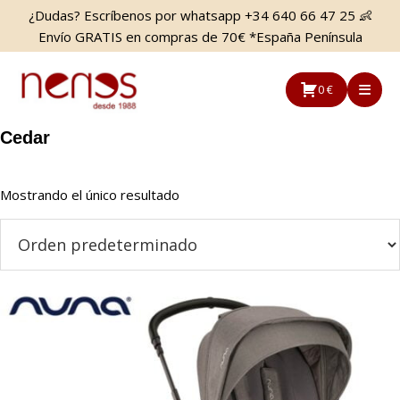
Saltar
Saltar
¿Dudas? Escríbenos por whatsapp +34 640 66 47 25 👶
al
a
Envío GRATIS en compras de 70€ *España Península
contenido
la
principal
barra
0 €
lateral
principal
Cedar
Mostrando el único resultado