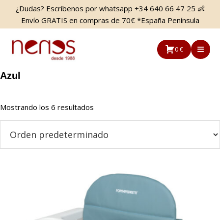
Saltar
Saltar
¿Dudas? Escríbenos por whatsapp +34 640 66 47 25 👶
al
a
Envío GRATIS en compras de 70€ *España Península
contenido
la
principal
barra
0 €
lateral
principal
Azul
Mostrando los 6 resultados