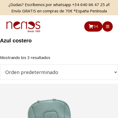
Saltar
Saltar
¿Dudas? Escríbenos por whatsapp +34 640 66 47 25 👶
al
a
Envío GRATIS en compras de 70€ *España Península
contenido
la
principal
barra
0 €
lateral
principal
Azul costero
Mostrando los 3 resultados