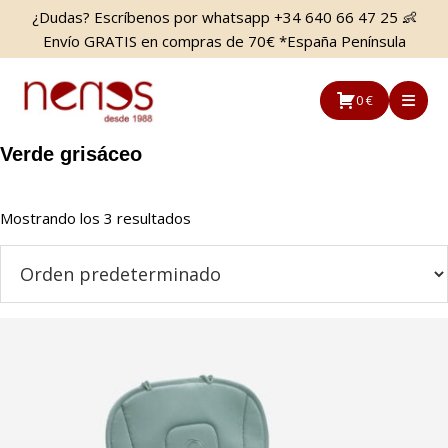
Saltar
Saltar
¿Dudas? Escríbenos por whatsapp +34 640 66 47 25 👶
al
a
Envío GRATIS en compras de 70€ *España Península
contenido
la
principal
barra
0 €
lateral
principal
Verde grisáceo
Mostrando los 3 resultados